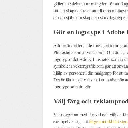
gäller att sticka ut ur mängden för att f
sätt att skapa en relation till dina mottag
där du själv kan skapa en stark logotype f
Gör en logotype i Adobe I
Adobe är det ledande företaget inom graf
Photoshop som är vida spritt. Om du själv 
logotyp är det Adobe Illustrator som är e
symboler i vektorgrafik som går att anv
hjälp av personer i din målgrupp för att f
Det är lätt att själv fastna i ett tankemön
logotype som du gör.
Välj färg och reklampro
Var noggrann med färgval och välj en fä
exempelvis säga att
färgen mörkblått sign