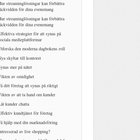
ur streaminglösningar kan förbättra
äckvidden för dina evenemang
ur streaminglösningar kan förbättra
äckvidden för dina evenemang
ffektiva strategier för att synas på
ociala medieplattformar
tforska den moderna dagbokens roll
ya skyltar till kontoret
ynas mer på nätet
ikten av smidighet
å ditt företag att synas på riktigt
ikten av att ta hand om kunder
åt kunder chatta
ffektiv kundtjänst för företag
å hjälp med din marknadsföring
ntresserad av live shopping?