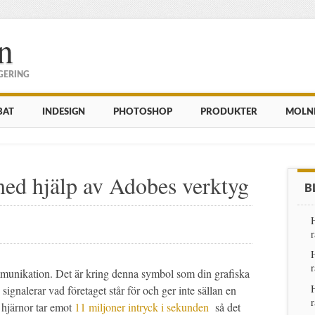
n
GERING
BAT
INDESIGN
PHOTOSHOP
PRODUKTER
MOLN
ed hjälp av Adobes verktyg
B
H
r
H
r
ommunikation. Det är kring denna symbol som din grafiska
H
n signalerar vad företaget står för och ger inte sällan en
r
a hjärnor tar emot
11 miljoner intryck i sekunden
så det