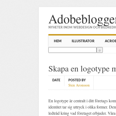
Adobeblogge
NYHETER INOM WEBDESIGN OCH BILDREDI
Main menu
Skip to content
HEM
ILLUSTRATOR
ACRO
Skapa en logotype m
DATE
POSTED BY
Sten Aronsson
En logotype är centralt i ditt företags k
identitet tar sig uttryck i olika former. De
ledtråd kring vad företaget erbjuder. Vår