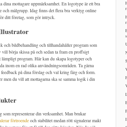
H
ånga dina mottagare uppmärksamhet. En logotype är ett bra
r
are och målgrupp. Idag finns det flera bra verktyg online
H
ör ditt företag, som gör intryck.
r
llustrator
E
s
U
ik och bildbehandling och tillhandahåller program som
vill börja skissa på och sedan ta fram en proffsigt
N
tt lämpligt program. Här kan du skapa logotyper och
S
ända inom en rad olika användningsområden. Ta gärna
V
å feedback på dina förslag och val kring färg och form.
F
ster men du vill att mottagarna ska se samma logik i din
V
L
dukter
E
F
rg som representerar din verksamhet. Man brukar
I
alerar förtroende
och stabilitet medan rött signalerar makt